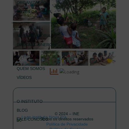
ORGANIZAÇÃO
VOZES DA TERRA
NOSSA HISTÓRIA
PODCAST SINERGIA
QUEM SOMOS
VÍDEOS
O INSTITUTO
BLOG
© 2024 – INE
Todos os direitos reservados
FALE CONOSCO
Política de Privacidade