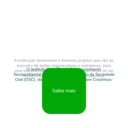
A instituição desenvolve e fomenta projetos que vão ao
encontro de ações regenerativas e sintrópicas, para
O Instituto Nova Era de Desenvolvimento
uma transformação que visa o desenvolvimento do ser
Socioambiental (INE) é uma Organização da Sociedade
humano e seu envolvimento com a natureza.
Civil (OSC), do Terceiro Setor, sediada em Cravinhos-
SP.
Saiba mais