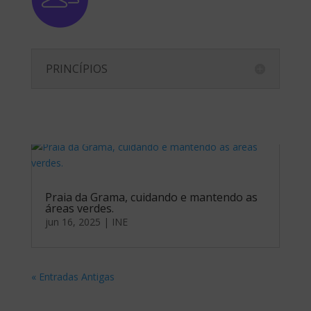
PRINCÍPIOS
Campeonato Polo Aquático
jun 16, 2025
|
INE
Praia da Grama, cuidando e mantendo as
áreas verdes.
jun 16, 2025
|
INE
« Entradas Antigas