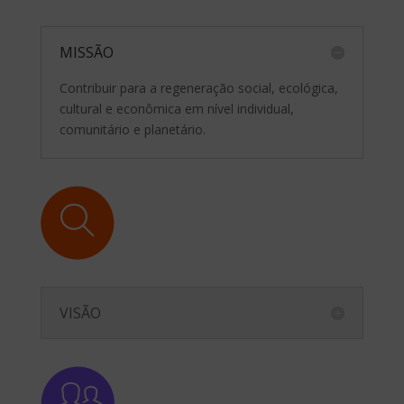
Você já ouviu falar do Semeando
Negócios?
MISSÃO
jun 30, 2025
|
INE
Contribuir para a regeneração social, ecológica,
cultural e econômica em nível individual,
comunitário e planetário.
O Encontro das Escolas Olhos d’Água
jun 30, 2025
|
INE
VISÃO
Cobra Canoa, valorização dos saberes
ancestrais.
jun 23, 2025
|
INE