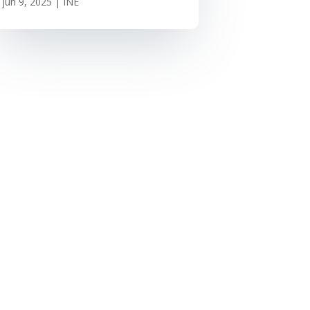
jun 9, 2025
|
INE