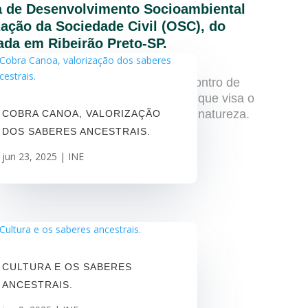
ra de Desenvolvimento Socioambiental
ação da Sociedade Civil (OSC), do
iada em Ribeirão Preto-SP.
e e fomenta projetos que vão ao encontro de
intrópicas, para uma transformação que visa o
 humano e seu envolvimento com a natureza.
COBRA CANOA, VALORIZAÇÃO
DOS SABERES ANCESTRAIS.
jun 23, 2025
|
INE
CULTURA E OS SABERES
ANCESTRAIS.