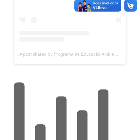
A post shared by Programa de Educação Ambiental de Santa Rosa de Viterbo (@programaeducacaoambiental.srv)