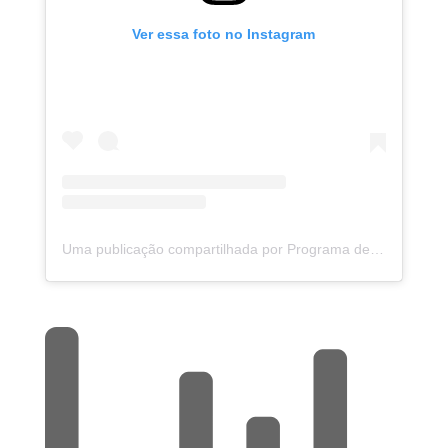
Ver essa foto no Instagram
Uma publicação compartilhada por Programa de Educação Ambiental de Santa Rosa de Viterbo (@programaeducacaoambiental.srv)