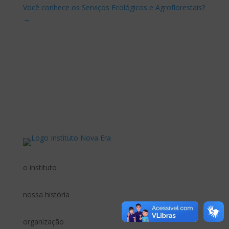
Você conhece os Serviços Ecológicos e Agroflorestais?
→
o instituto
nossa história
organização