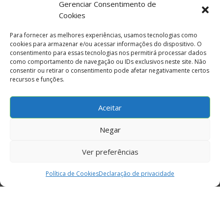
Gerenciar Consentimento de
Cookies
Para fornecer as melhores experiências, usamos tecnologias como
fale conosco
cookies para armazenar e/ou acessar informações do dispositivo. O
consentimento para essas tecnologias nos permitirá processar dados
como comportamento de navegação ou IDs exclusivos neste site. Não
Seguir
consentir ou retirar o consentimento pode afetar negativamente certos
Seguir
recursos e funções.
Seguir
Seguir
Aceitar
Negar
Ver preferências
© 2024 – INE
Política de Cookies
Declaração de privacidade
Todos os direitos reservados
Política de Privacidade
Política de Cookies