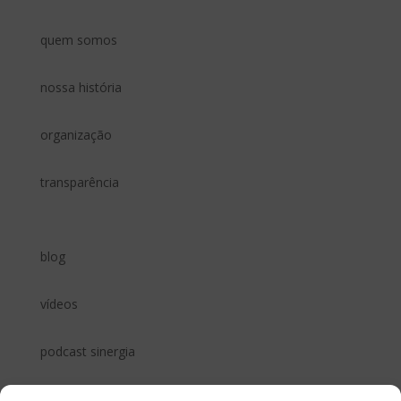
quem somos
nossa história
organização
transparência
blog
vídeos
podcast sinergia
vozes da terra