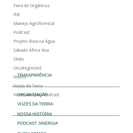
Feira de Orgânicos
INE
Manejo Agroflorestal
PodCast
Projeto Bola na Água
Sábado África Viva
Sitião
Uncategorized
TRANSPARÊNCIA
Vídeos
Vozes da Terra
Vozes da Terra Podcast
ORGANIZAÇÃO
VOZES DA TERRA
NOSSA HISTÓRIA
PODCAST SINERGIA