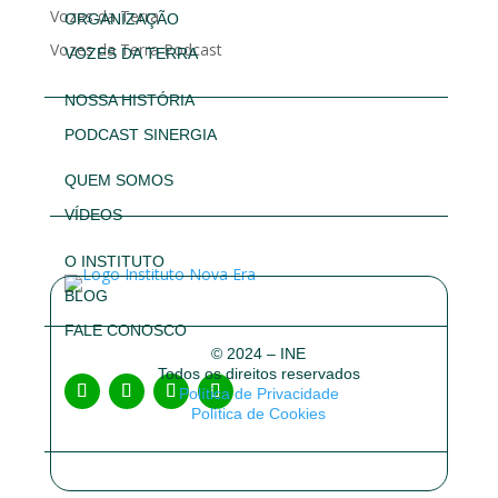
Vozes da Terra
ORGANIZAÇÃO
Vozes da Terra Podcast
VOZES DA TERRA
NOSSA HISTÓRIA
PODCAST SINERGIA
QUEM SOMOS
VÍDEOS
O INSTITUTO
BLOG
FALE CONOSCO
© 2024 – INE
Todos os direitos reservados
Política de Privacidade
Política de Cookies